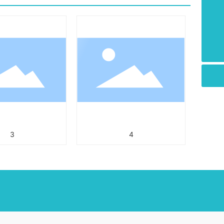
0510-88550090
vanguard@vanguard-wuxi.com
3
4