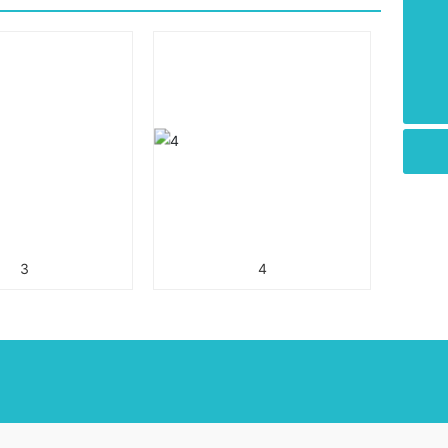
0510-88550090
vanguard@vanguard-wuxi.com
3
4